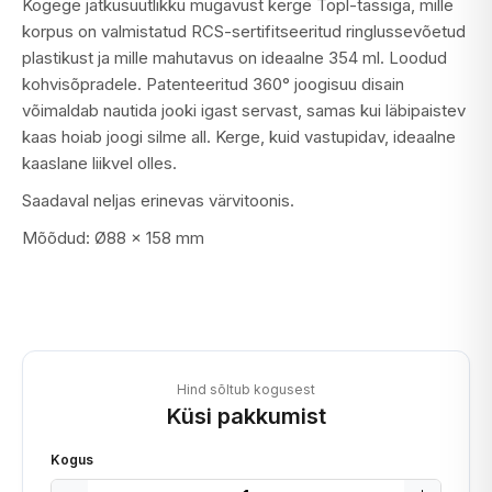
Kogege jätkusuutlikku mugavust kerge Topl-tassiga, mille
korpus on valmistatud RCS-sertifitseeritud ringlussevõetud
plastikust ja mille mahutavus on ideaalne 354 ml. Loodud
kohvisõpradele. Patenteeritud 360° joogisuu disain
võimaldab nautida jooki igast servast, samas kui läbipaistev
kaas hoiab joogi silme all. Kerge, kuid vastupidav, ideaalne
kaaslane liikvel olles.
Saadaval neljas erinevas värvitoonis.
Mõõdud: Ø88 x 158 mm
Hind sõltub kogusest
Küsi pakkumist
Kogus