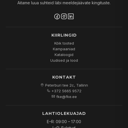
Aitame luua suhteid läbi meeldejäävate kingituste.
KIIRLINGID
Kõik tooted
Kampaaniad
Kataloogid
Uudised ja lood
KONTAKT
Peterburi tee 2c, Tallinn
+372 5665 9572
fke@fke.ee
LAHTIOLEKUAJAD
E–R: 09:00 – 17:00
L–P: Suletud