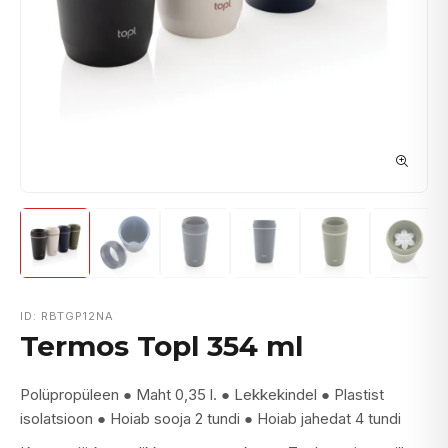
ID: RBTGP12NA
Termos Topl 354 ml
Polüpropüleen ● Maht 0,35 l. ● Lekkekindel ● Plastist
isolatsioon ● Hoiab sooja 2 tundi ● Hoiab jahedat 4 tundi