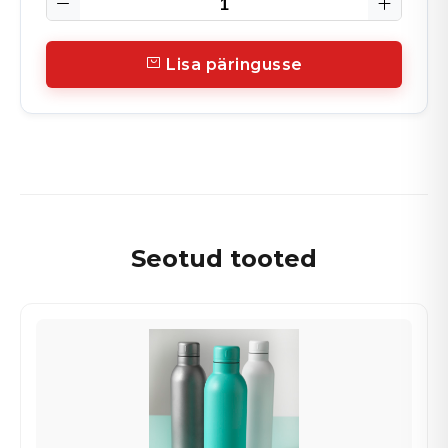
Lisa päringusse
Seotud tooted