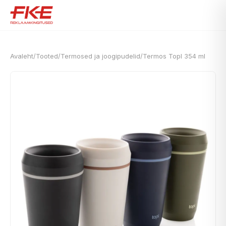
Avaleht
/
Tooted
/
Termosed ja joogipudelid
/
Termos Topl 354 ml