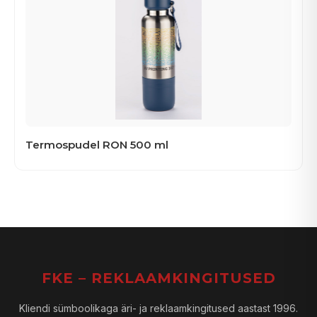
Termospudel RON 500 ml
FKE – REKLAAMKINGITUSED
Kliendi sümboolikaga äri- ja reklaamkingitused aastast 1996.