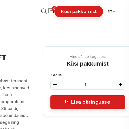
0
Küsi pakkumist
ET
FT
Hind sõltub kogusest
Küsi pakkumist
Kogus
bast terasest
e, kes hindavad
. Tänu
temperatuuri –
Lisa päringusse
 36 tundi,
 soojendamist.
usega ning