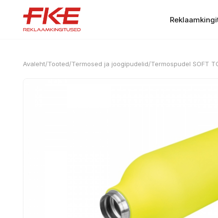
Reklaamkingi
Avaleht
/
Tooted
/
Termosed ja joogipudelid
/
Termospudel SOFT T