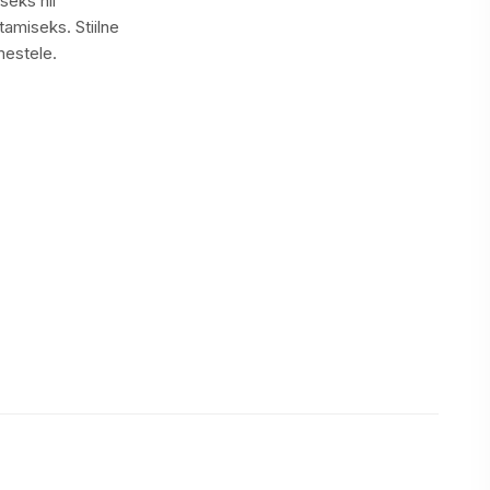
seks nii
amiseks. Stiilne
imestele.