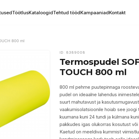
tused
Töötlus
Kataloogid
Tehtud tööd
Kampaaniad
Kontakt
OUCH 800 ml
ID: 8389008
Termospudel SO
TOUCH 800 ml
800 ml pehme puutepinnaga roosteva
pudel on ideaalne lahendus inimestel
suurt mahutavust ja kasutusmugavust
vaakumisolatsioonile hoiab see joogi 
kuumana kuni 24 tundi ja külmana kuni
pakkudes igas olukorras kosutust või
Kaetud on meeldiva kummist viimistl