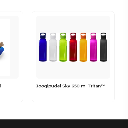
l
Joogipudel Sky 650 ml Tritan™