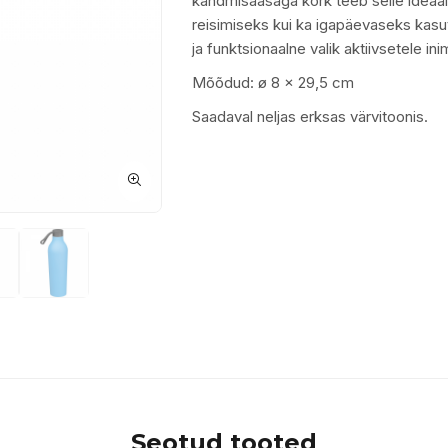
kandmisaasaga kork teeb selle ideaal
reisimiseks kui ka igapäevaseks kasut
ja funktsionaalne valik aktiivsetele in
Mõõdud: ø 8 x 29,5 cm
Saadaval neljas erksas värvitoonis.
Seotud tooted