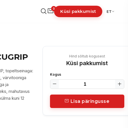
0
Küsi pakkumist
ET
CUGRIP
Hind sõltub kogusest
Küsi pakkumist
, topeltseinaga:
Kogus
, värvitooniga
ga ja
seks, mahutavus
 külma kuni 12
Lisa päringusse