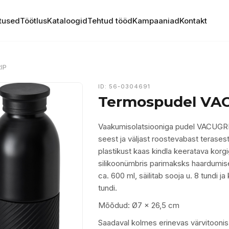
tused
Töötlus
Kataloogid
Tehtud tööd
Kampaaniad
Kontakt
IP
ID: 56-0304691
Termospudel VA
Vaakumisolatsiooniga pudel VACUGRIP
seest ja väljast roostevabast terasest
plastikust kaas kindla keeratava korgi
silikoonümbris parimaksks haardumi
ca. 600 ml, säilitab sooja u. 8 tundi ja
tundi.
Mõõdud: Ø7 x 26,5 cm
Saadaval kolmes erinevas värvitoonis