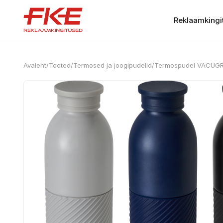
Reklaamkingi
Avaleht
/
Tooted
/
Termosed ja joogipudelid
/
Termospudel VACUGR