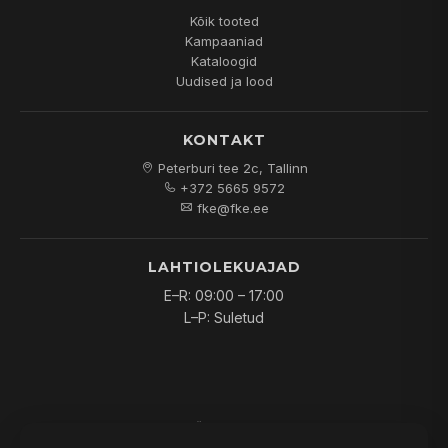
Kõik tooted
Kampaaniad
Kataloogid
Uudised ja lood
KONTAKT
Peterburi tee 2c, Tallinn
+372 5665 9572
fke@fke.ee
LAHTIOLEKUAJAD
E–R: 09:00 – 17:00
L–P: Suletud
© 2026
FKE OÜ
. Kõik õigused kaitstud.