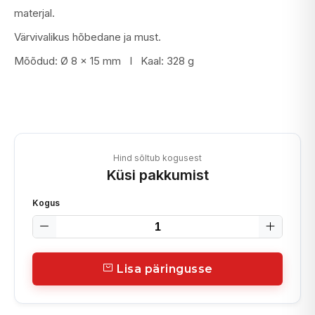
materjal.
Värvivalikus hõbedane ja must.
Mõõdud: Ø 8 x 15 mm I Kaal: 328 g
Hind sõltub kogusest
Küsi pakkumist
Kogus
Lisa päringusse