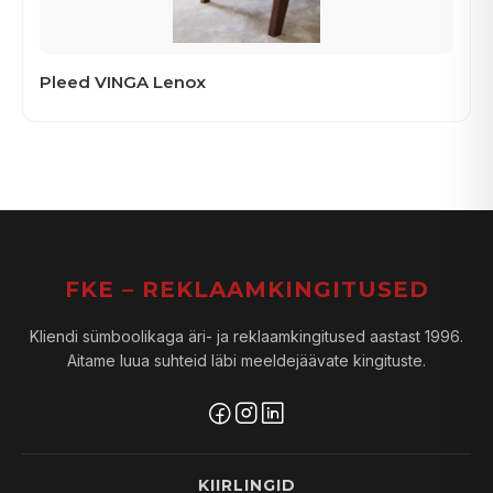
Pleed VINGA Lenox
FKE – REKLAAMKINGITUSED
Kliendi sümboolikaga äri- ja reklaamkingitused aastast 1996.
Aitame luua suhteid läbi meeldejäävate kingituste.
KIIRLINGID