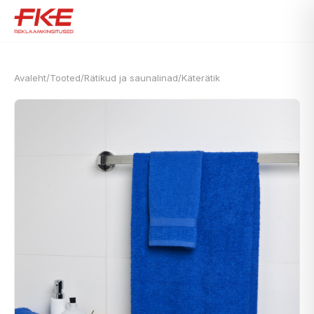
Avaleht
/
Tooted
/
Rätikud ja saunalinad
/
Käterätik