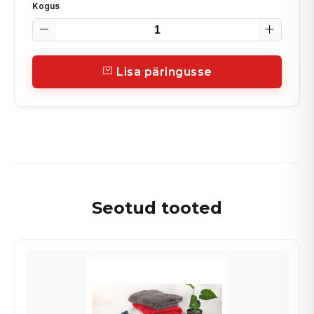
Kogus
Lisa päringusse
Seotud tooted