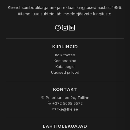
Kliendi sümboolikaga äri- ja reklaamkingitused aastast 1996.
Aitame luua suhteid läbi meeldejäävate kingituste.
KIIRLINGID
Kõik tooted
Kampaaniad
Kataloogid
Uudised ja lood
KONTAKT
Peterburi tee 2c, Tallinn
+372 5665 9572
fke@fke.ee
LAHTIOLEKUAJAD