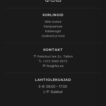
KIIRLINGID
Kõik tooted
Kampaaniad
Kataloogid
Uudised ja lood
KONTAKT
Peterburi tee 2c, Tallinn
+372 5665 9572
fke@fke.ee
LAHTIOLEKUAJAD
E–R: 09:00 – 17:00
L–P: Suletud