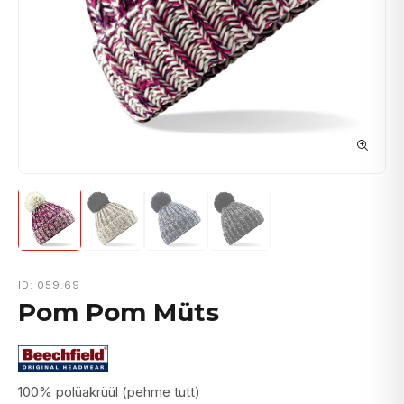
ID: 059.69
Pom Pom Müts
100% polüakrüül (pehme tutt)