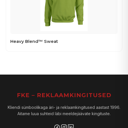
Heavy Blend™ Sweat
FKE – REKLAAMKINGITUSED
Kliendi sümboolikaga äri- ja reklaamkingitused aastast 1996.
Aitame luua suhteid läbi meeldejäävate kingituste.