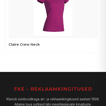
Claire Crew Neck
FKE – REKLAAMKINGITUSED
Kliendi sümboolikaga äri- ja reklaamkingitused aastast 1996.
Aitame luua suhteid läbi meeldejäävate kingituste.