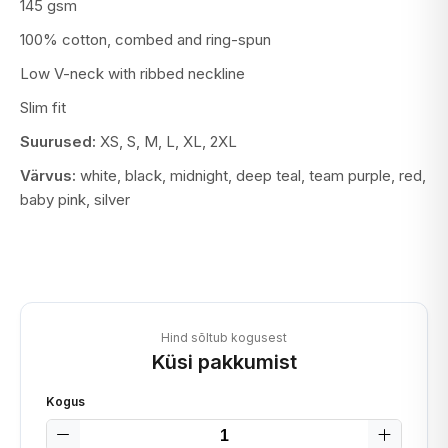
145 gsm
100% cotton, combed and ring-spun
Low V-neck with ribbed neckline
Slim fit
Suurused:
XS, S, M, L, XL, 2XL
Värvus:
white, black, midnight, deep teal, team purple, red,
baby pink, silver
Hind sõltub kogusest
Küsi pakkumist
Kogus