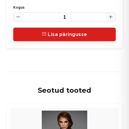
Kogus
Lisa päringusse
Seotud tooted