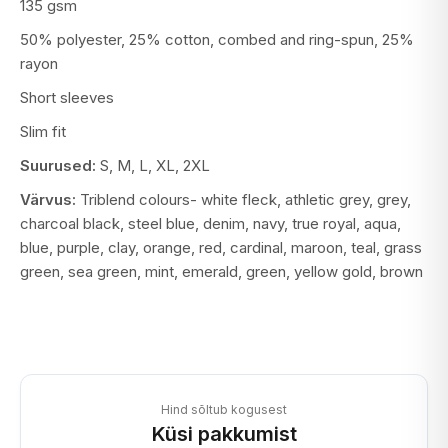
135 gsm
50% polyester, 25% cotton, combed and ring-spun, 25%
rayon
Short sleeves
Slim fit
Suurused:
S, M, L, XL, 2XL
Värvus:
Triblend colours- white fleck, athletic grey, grey,
charcoal black, steel blue, denim, navy, true royal, aqua,
blue, purple, clay, orange, red, cardinal, maroon, teal, grass
green, sea green, mint, emerald, green, yellow gold, brown
Hind sõltub kogusest
Küsi pakkumist