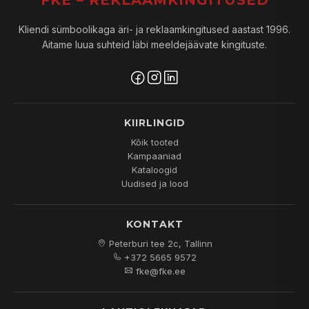
FKE – REKLAAMKINGITUSED
Kliendi sümboolikaga äri- ja reklaamkingitused aastast 1996.
Aitame luua suhteid läbi meeldejäävate kingituste.
KIIRLINGID
Kõik tooted
Kampaaniad
Kataloogid
Uudised ja lood
KONTAKT
Peterburi tee 2c, Tallinn
+372 5665 9572
fke@fke.ee