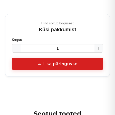
Hind sõltub kogusest
Küsi pakkumist
Kogus
Lisa päringusse
Seotud tooted