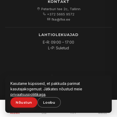
KONTAKT
Peterburi tee 2c, Tallinn
+372 5665 9572
fke@fke.ee
LAHTIOLEKUAJAD
E–R: 09:00 – 17:00
L–P: Suletud
© 2026
FKE OÜ
. Kõik õigused kaitstud.
Kasutame küpsiseid, et pakkuda parimat
kasutajakogemust. Jätkates nõustud meie
privaatsuspoliitikaga
.
Nõustun
Loobu
PAKKUMINE:
0
Lisa päringusse
Küsi hinda
Korv
Avaleht
Otsi
Menüü