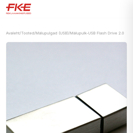
Avaleht
/
Tooted
/
Mälupulgad (USB)
/
Mälupulk-USB Flash Drive 2.0