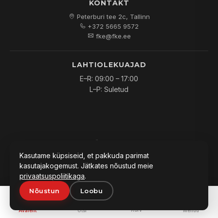
KONTAKT
Peterburi tee 2c, Tallinn
+372 5665 9572
fke@fke.ee
LAHTIOLEKUAJAD
E–R: 09:00 – 17:00
L–P: Suletud
© 2026
FKE OÜ
. Kõik õigused kaitstud.
Kasutame küpsiseid, et pakkuda parimat
kasutajakogemust. Jätkates nõustud meie
privaatsuspoliitikaga
.
Nõustun
Loobu
PAKKUMINE:
0
Lisa päringusse
Küsi hinda
Korv
Avaleht
Otsi
Menüü