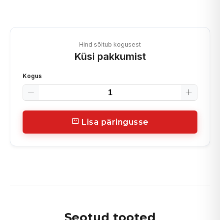
Hind sõltub kogusest
Küsi pakkumist
Kogus
Lisa päringusse
Seotud tooted