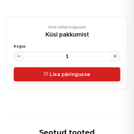
Hind sõltub kogusest
Küsi pakkumist
Kogus
Lisa päringusse
Seotud tooted