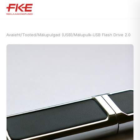
Avaleht
/
Tooted
/
Mälupulgad (USB)
/
Mälupulk-USB Flash Drive 2.0