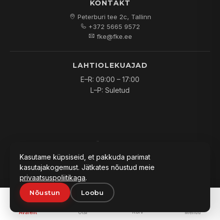
KONTAKT
Peterburi tee 2c, Tallinn
+372 5665 9572
fke@fke.ee
LAHTIOLEKUAJAD
E–R: 09:00 – 17:00
L–P: Suletud
© 2026
FKE OÜ
. Kõik õigused kaitstud.
Kasutame küpsiseid, et pakkuda parimat
kasutajakogemust. Jätkates nõustud meie
privaatsuspoliitikaga
.
Nõustun
Loobu
PAKKUMINE:
0
Lisa päringusse
Küsi hinda
Korv
Avaleht
Otsi
Menüü