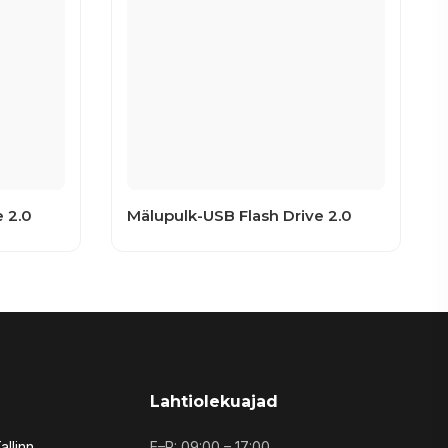
 2.0
Mälupulk-USB Flash Drive 2.0
Lahtiolekuajad
allinn
E–R: 09:00 – 17:00