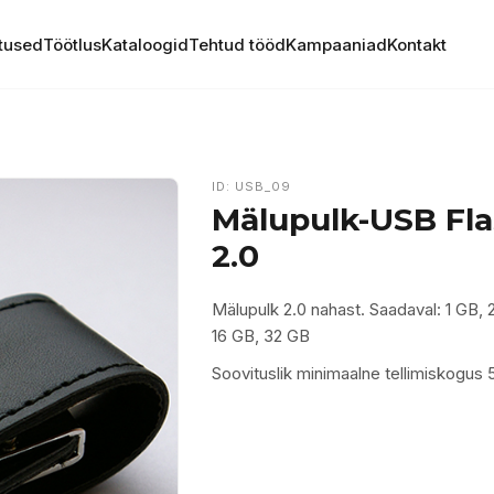
tused
Töötlus
Kataloogid
Tehtud tööd
Kampaaniad
Kontakt
ID: USB_09
Mälupulk-USB Fla
2.0
Mälupulk 2.0 nahast. Saadaval: 1 GB, 
16 GB, 32 GB
Soovituslik minimaalne tellimiskogus 5