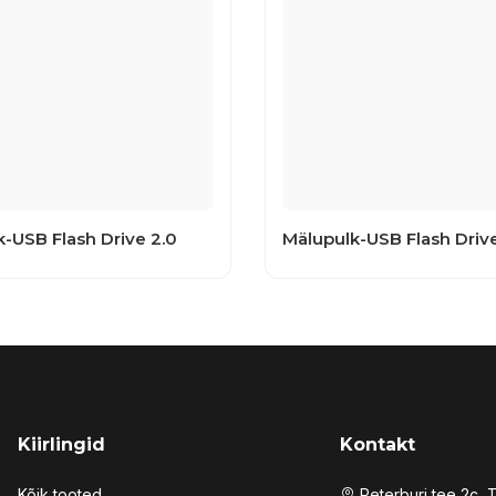
-USB Flash Drive 2.0
Mälupulk-USB Flash Drive
Kiirlingid
Kontakt
Kõik tooted
Peterburi tee 2c, T