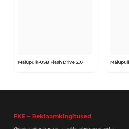
Mälupulk-USB Flash Drive 2.0
Mälupulk
FKE – Reklaamkingitused
Kliendi sümboolikaga äri- ja reklaamkingitused aastast