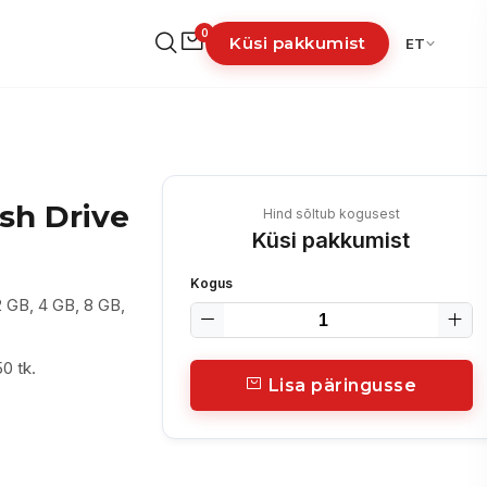
0
Küsi pakkumist
ET
sh Drive
Hind sõltub kogusest
Küsi pakkumist
Kogus
2 GB, 4 GB, 8 GB,
0 tk.
Lisa päringusse