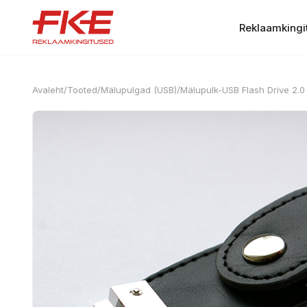
Reklaamkingi
Avaleht
/
Tooted
/
Mälupulgad (USB)
/
Mälupulk-USB Flash Drive 2.0