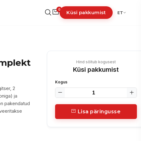
0
Küsi pakkumist
ET
omplekt
Hind sõltub kogusest
Küsi pakkumist
Kogus
itser, 2
oniga) ja
 on pakendatud
veeritakse
Lisa päringusse