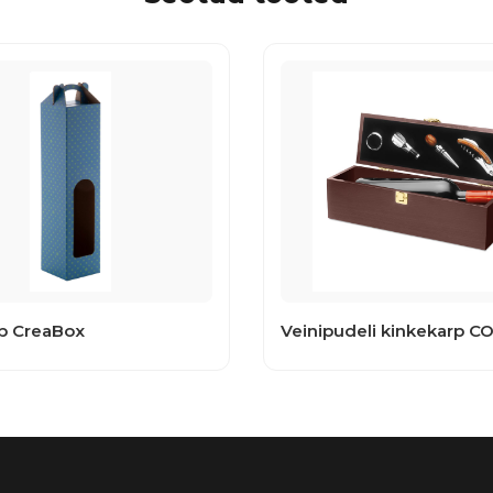
rp CreaBox
Veinipudeli kinkekarp C