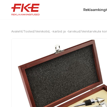
Reklaamkingi
Avaleht
/
Tooted
/
Veinikotid, -karbid ja -tarvikud
/
Veinitarvikute k