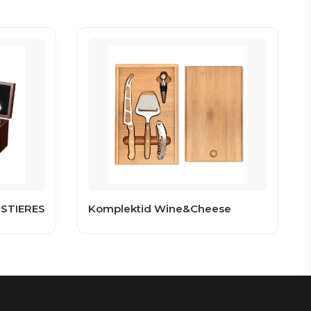
OSTIERES
Komplektid Wine&Cheese