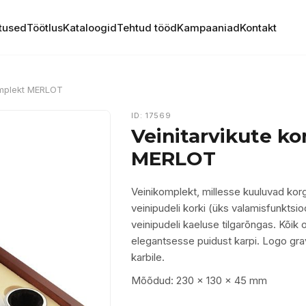
tused
Töötlus
Kataloogid
Tehtud tööd
Kampaaniad
Kontakt
omplekt MERLOT
ID: 17569
Veinitarvikute k
MERLOT
Veinikomplekt, millesse kuuluvad korg
veinipudeli korki (üks valamisfunktsio
veinipudeli kaeluse tilgarõngas. Kõik
elegantsesse puidust karpi. Logo gra
karbile.
Mõõdud: 230 × 130 × 45 mm