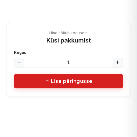
Hind sõltub kogusest
Küsi pakkumist
Kogus
Lisa päringusse