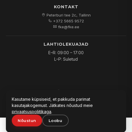
KONTAKT
Peterburi tee 2c, Tallinn
+372 5665 9572
fke@fke.ee
LAHTIOLEKUAJAD
E–R: 09:00 – 17:00
L–P: Suletud
© 2026
FKE OÜ
. Kõik õigused kaitstud.
Kasutame küpsiseid, et pakkuda parimat
kasutajakogemust. Jätkates nõustud meie
privaatsuspoliitikaga
.
Nõustun
Loobu
PAKKUMINE:
0
Lisa päringusse
Küsi hinda
Korv