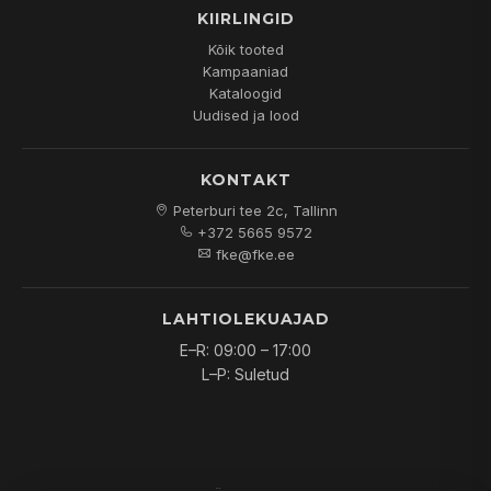
KIIRLINGID
Kõik tooted
Kampaaniad
Kataloogid
Uudised ja lood
KONTAKT
Peterburi tee 2c, Tallinn
+372 5665 9572
fke@fke.ee
LAHTIOLEKUAJAD
E–R: 09:00 – 17:00
L–P: Suletud