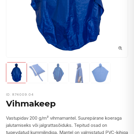
ID: R74009.04
Vihmakeep
Vastupidav 200 g/m² vihmamantel. Suurepärane koeraga
jalutamiseks või jalgrattasõiduks. Tepitud osad on
tugevdatud kummilindiga. Mantel on valmistatud PVC-kihiga