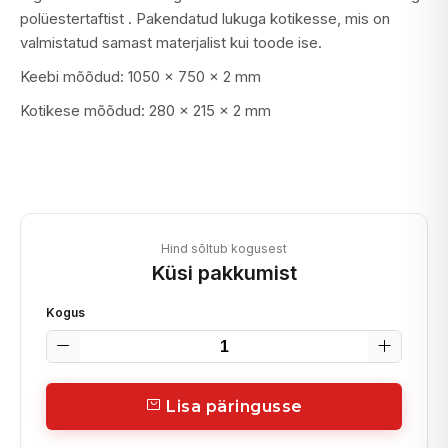
polüestertaftist . Pakendatud lukuga kotikesse, mis on
valmistatud samast materjalist kui toode ise.
Keebi mõõdud: 1050 × 750 × 2 mm
Kotikese mõõdud: 280 x 215 x 2 mm
Hind sõltub kogusest
Küsi pakkumist
Kogus
Lisa päringusse