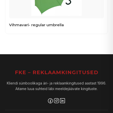
Vihmavari- regular umbrella
FKE – REKLAAMKINGITUSED
Kliendi sümboolikaga äri- ja reklaamkingitused aastast 1996.
Aitame luua suhteid läbi meeldejäävate kingituste.