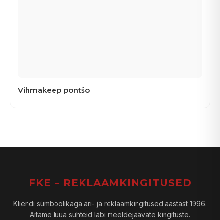
Vihmakeep pontšo
FKE – REKLAAMKINGITUSED
Kliendi sümboolikaga äri- ja reklaamkingitused aastast 1996.
Aitame luua suhteid läbi meeldejäävate kingituste.