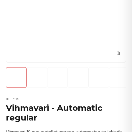
ID: 7119
Vihmavari - Automatic
regular
Vihmavari 10 mm metallist varrega, automaatse tuulekindla