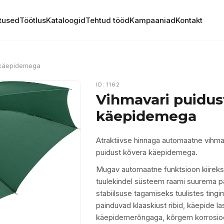
tused
Töötlus
Kataloogid
Tehtud tööd
Kampaaniad
Kontakt
 käepidemega
ID: 1162
Vihmavari puidus
käepidemega
Atraktiivse hinnaga automaatne vihma
puidust kõvera käepidemega.
Mugav automaatne funktsioon kiireks
tuulekindel süsteem raami suurema pa
stabiilsuse tagamiseks tuulistes tingi
painduvad klaaskiust ribid, käepide l
käepidemerõngaga, kõrgem korrosioo