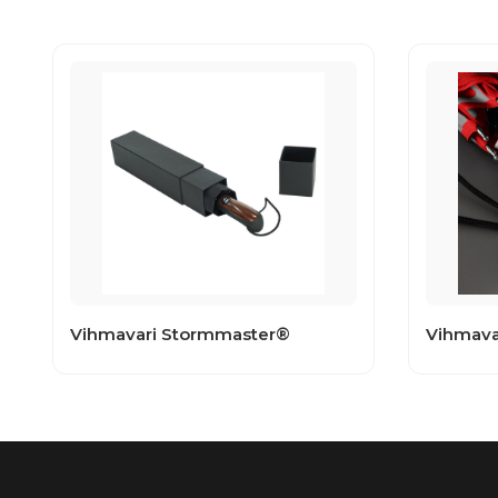
Vihmavari Stormmaster®
Vihmavar