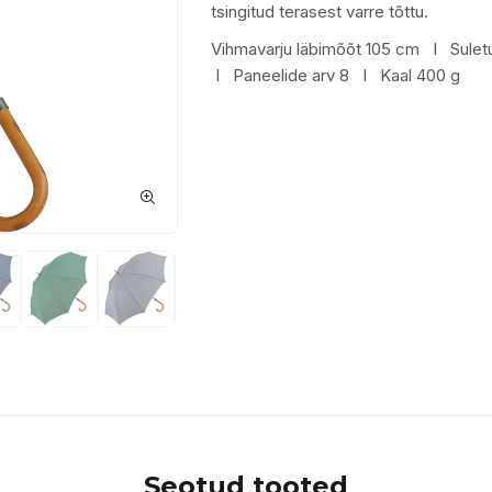
tsingitud terasest varre tõttu.
Vihmavarju läbimõõt
105 cm I
Sulet
I
Paneelide arv
8 I
Kaal
400 g
Seotud tooted