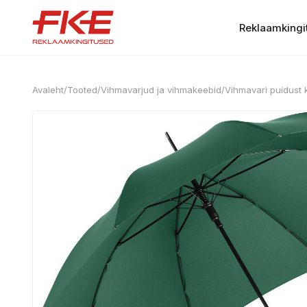
Reklaamkingi
Avaleht
/
Tooted
/
Vihmavarjud ja vihmakeebid
/
Vihmavari puidust