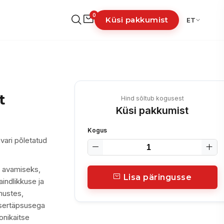
0
Küsi pakkumist
ET
t
Hind sõltub kogusest
Küsi pakkumist
Kogus
vari põletatud
 avamiseks,
Lisa päringusse
indlikkuse ja
mustes,
asertäpsusega
nikaitse