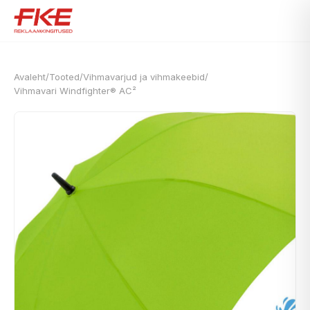
Avaleht
/
Tooted
/
Vihmavarjud ja vihmakeebid
/
Vihmavari Windfighter® AC²