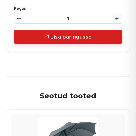
Kogus
Lisa päringusse
Seotud tooted