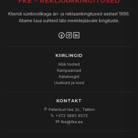
FKE – REKLAAMKINGITUSED
Kliendi sümboolikaga äri- ja reklaamkingitused aastast 1996.
Aitame luua suhteid läbi meeldejäävate kingituste.
KIIRLINGID
Kõik tooted
Kampaaniad
Kataloogid
Uudised ja lood
KONTAKT
Peterburi tee 2c, Tallinn
+372 5665 9572
fke@fke.ee