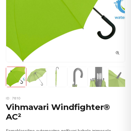
ID: 7810
Vihmavari Windfighter®
AC²
Esmaklassiline automaatne golfivari kahele inimesele