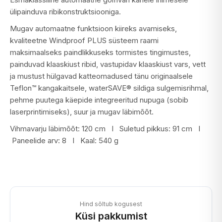
ülipainduva ribikonstruktsiooniga.
Mugav automaatne funktsioon kiireks avamiseks,
kvaliteetne Windproof PLUS süsteem raami
maksimaalseks paindlikkuseks tormistes tingimustes,
painduvad klaaskiust ribid, vastupidav klaaskiust vars, vett
ja mustust hülgavad katteomadused tänu originaalsele
Teflon™ kangakaitsele, waterSAVE® sildiga sulgemisrihmal,
pehme puutega käepide integreeritud nupuga (sobib
laserprintimiseks), suur ja mugav läbimõõt.
Vihmavarju läbimõõt:
120 cm I
Suletud pikkus:
91 cm I
Paneelide arv:
8 I
Kaal:
540 g
Hind sõltub kogusest
Küsi pakkumist