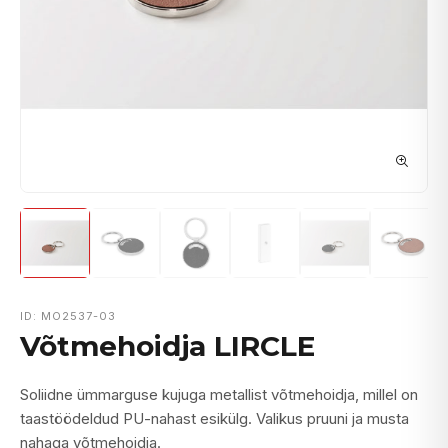
ID: MO2537-03
Võtmehoidja LIRCLE
Soliidne ümmarguse kujuga metallist võtmehoidja, millel on
taastöödeldud PU-nahast esikülg. Valikus pruuni ja musta
nahaga võtmehoidja.