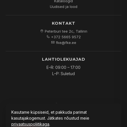
Kataloogid
Uudised ja lood
KONTAKT
Peterburi tee 2c, Tallinn
+372 5665 9572
fke@fke.ee
LAHTIOLEKUAJAD
E–R: 09:00 – 17:00
L–P: Suletud
© 2026
FKE OÜ
. Kõik õigused kaitstud.
Kasutame küpsiseid, et pakkuda parimat
kasutajakogemust. Jätkates nõustud meie
privaatsuspoliitikaga
.