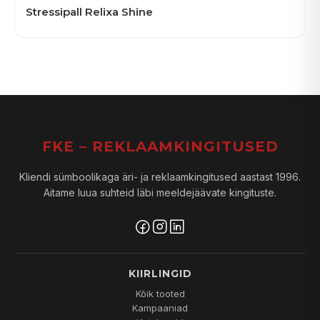
Stressipall Relixa Shine
FKE – REKLAAMKINGITUSED
Kliendi sümboolikaga äri- ja reklaamkingitused aastast 1996.
Aitame luua suhteid läbi meeldejäävate kingituste.
KIIRLINGID
Kõik tooted
Kampaaniad