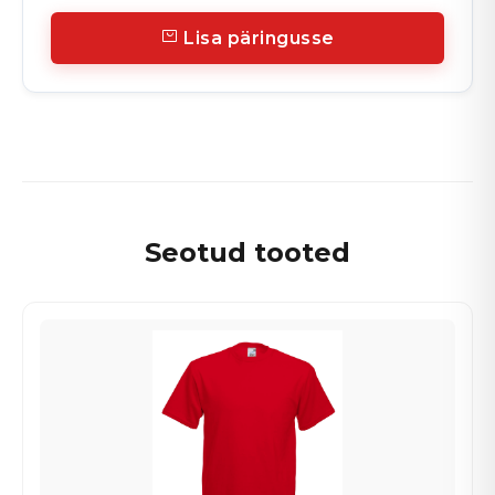
Lisa päringusse
Seotud tooted