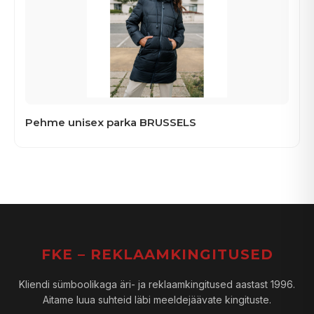
Pehme unisex parka BRUSSELS
FKE – REKLAAMKINGITUSED
Kliendi sümboolikaga äri- ja reklaamkingitused aastast 1996.
Aitame luua suhteid läbi meeldejäävate kingituste.