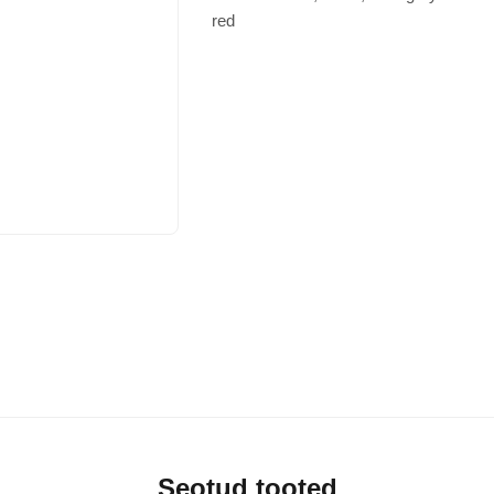
royal, red
Seotud tooted