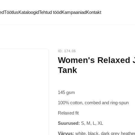
ötlus
Kataloogid
Tehtud tööd
Kampaaniad
Kontakt
ID: 174.06
Women's Relaxed
Tank
145 gsm
100% cotton, combed and ring-spun
Relaxed fit
Suurused:
S, M, L, XL
Värvus:
white, black, dark grey heath