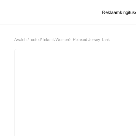
Reklaamkingitused
Tö
Avaleht
/
Tooted
/
Tekstiil
/
Women's Relaxed Jersey Tank