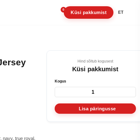
0
Küsi pakkumist
ET
 Jersey
Hind sõltub kogusest
Küsi pakkumist
Kogus
Lisa päringusse
er, navy, true