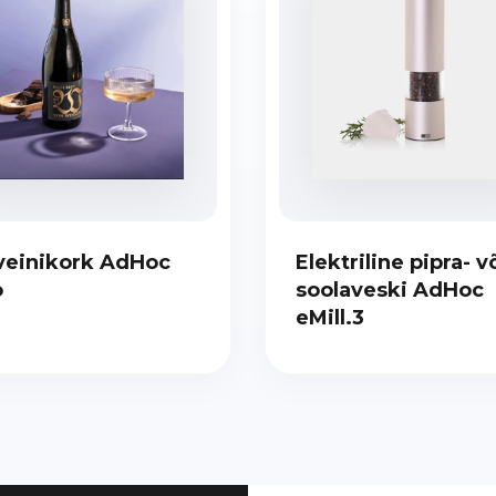
veinikork AdHoc
Elektriline pipra- v
o
soolaveski AdHoc
eMill.3