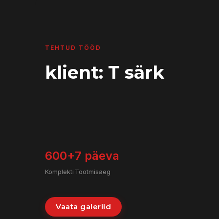
TEHTUD TÖÖD
TEHTUD TÖÖD
Penosil: kruus
klient: T särk
300+
600+
5 päeva
7 päeva
Komplekti
Komplekti
Tootmisaeg
Tootmisaeg
Vaata galeriid
Vaata galeriid