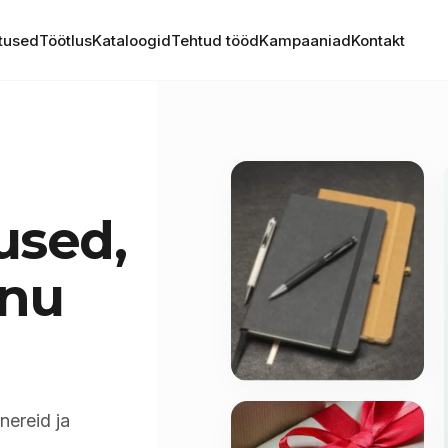
tused
Töötlus
Kataloogid
Tehtud tööd
Kampaaniad
Kontakt
used,
inu
nereid ja