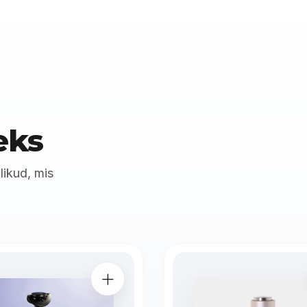
eks
alikud, mis