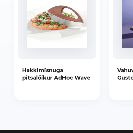
Hakkimisnuga
Vahu
pitsalõikur AdHoc Wave
Gust