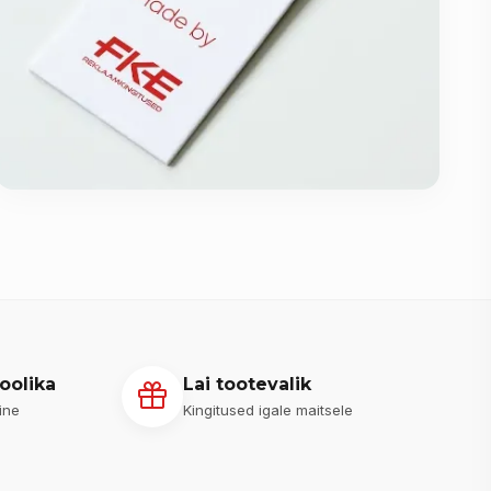
oolika
Lai tootevalik
ine
Kingitused igale maitsele