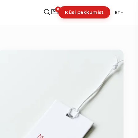
0
Küsi pakkumist
ET