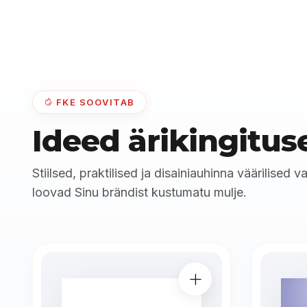
FKE SOOVITAB
Ideed ärikingitus
Stiilsed, praktilised ja disainiauhinna väärilised v
loovad Sinu brändist kustumatu mulje.