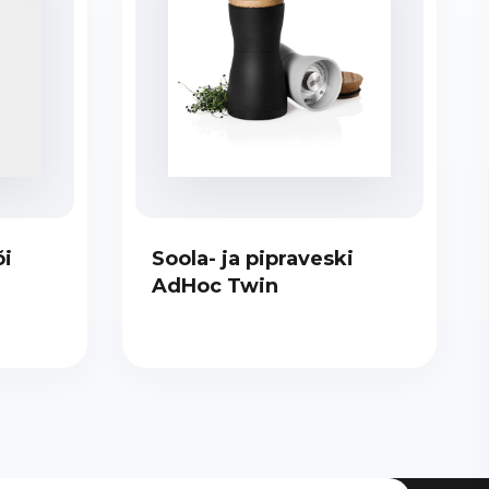
õi
Soola- ja pipraveski
AdHoc Twin