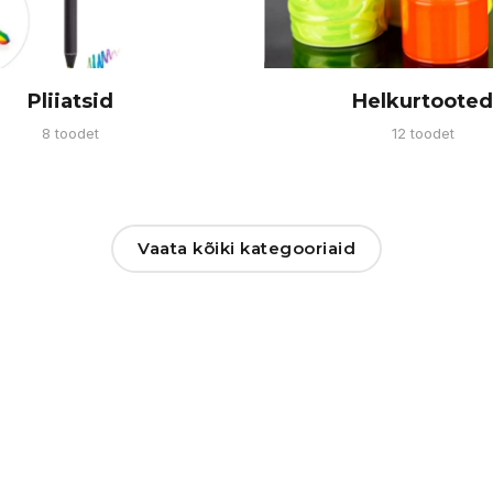
Pliiatsid
Helkurtooted
8 toodet
12 toodet
Vaata kõiki kategooriaid