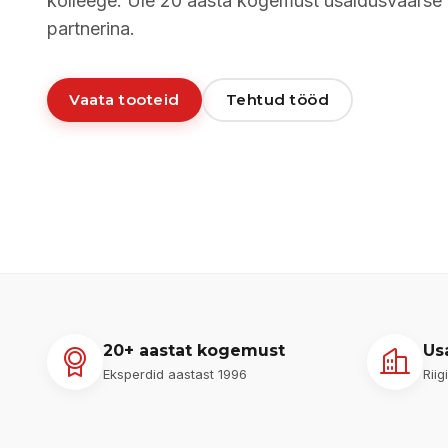
kolleege. Üle 20 aasta kogemust usaldusväärse
partnerina.
Vaata tooteid
Tehtud tööd
20+ aastat kogemust
Us
Eksperdid aastast 1996
Riig