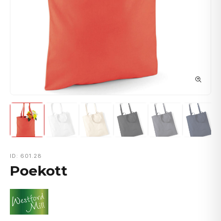
ID: 601.28
Poekott