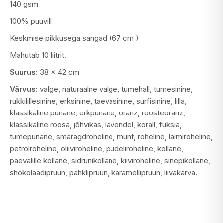
140 gsm
100% puuvill
Keskmise pikkusega sangad (67 cm )
Mahutab 10 liitrit.
Suurus:
38 x 42 cm
Värvus:
valge, naturaalne valge, tumehall, tumesinine,
rukkilillesinine, erksinine, taevasinine, surfisinine, lilla,
klassikaline punane, erkpunane, oranz, roosteoranz,
klassikaline roosa, jõhvikas, lavendel, korall, fuksia,
tumepunane, smaragdroheline, münt, roheline, laimiroheline,
petrolroheline, oliiviroheline, pudeliroheline, kollane,
päevalille kollane, sidrunikollane, kiiviroheline, sinepikollane,
shokolaadipruun, pähklipruun, karamellipruun, liivakarva.