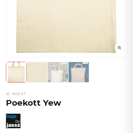
ID: 603.57
Poekott Yew