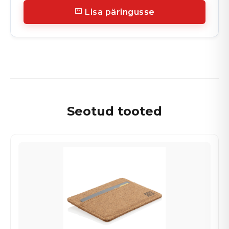
Lisa päringusse
Seotud tooted