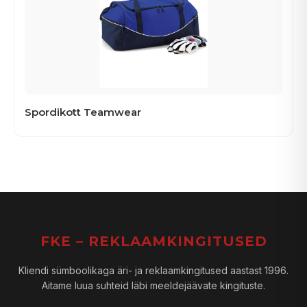
Spordikott Teamwear
FKE – REKLAAMKINGITUSED
Kliendi sümboolikaga äri- ja reklaamkingitused aastast 1996.
Aitame luua suhteid läbi meeldejäävate kingituste.