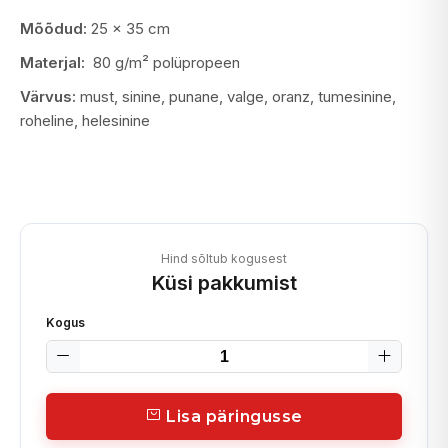
Mõõdud:
25 x 35 cm
Materjal:
80 g/m² polüpropeen
Värvus:
must, sinine, punane, valge, oranz, tumesinine,
roheline, helesinine
Hind sõltub kogusest
Küsi pakkumist
Kogus
Lisa päringusse