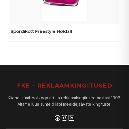
Spordikott Freestyle Holdall
FKE – REKLAAMKINGITUSED
Kliendi sümboolikaga äri- ja reklaamkingitused aastast 1996.
Aitame luua suhteid läbi meeldejäävate kingituste.