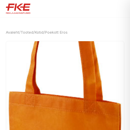
Avaleht
/
Tooted
/
Kotid
/
Poekott Eros