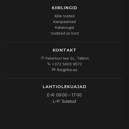
KIIRLINGID
Kõik tooted
Kampaaniad
Kataloogid
Uudised ja lood
KONTAKT
Peterburi tee 2c, Tallinn
+372 5665 9572
fke@fke.ee
LAHTIOLEKUAJAD
E–R: 09:00 – 17:00
L–P: Suletud