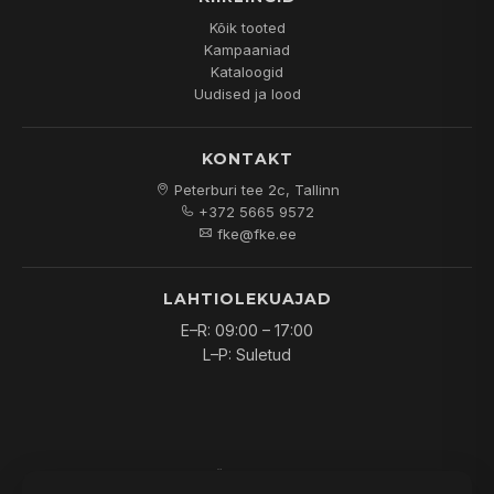
Kõik tooted
Kampaaniad
Kataloogid
Uudised ja lood
KONTAKT
Peterburi tee 2c, Tallinn
+372 5665 9572
fke@fke.ee
LAHTIOLEKUAJAD
E–R: 09:00 – 17:00
L–P: Suletud
© 2026
FKE OÜ
. Kõik õigused kaitstud.