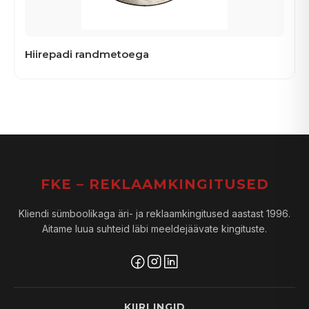
Hiirepadi randmetoega
FKE – REKLAAMKINGITUSED
Kliendi sümboolikaga äri- ja reklaamkingitused aastast 1996.
Aitame luua suhteid läbi meeldejäävate kingituste.
KIIRLINGID