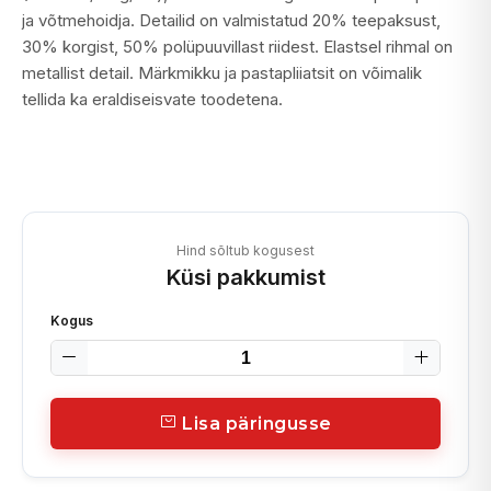
ja võtmehoidja. Detailid on valmistatud 20% teepaksust,
30% korgist, 50% polüpuuvillast riidest. Elastsel rihmal on
metallist detail. Märkmikku ja pastapliiatsit on võimalik
tellida ka eraldiseisvate toodetena.
Hind sõltub kogusest
Küsi pakkumist
Kogus
Lisa päringusse