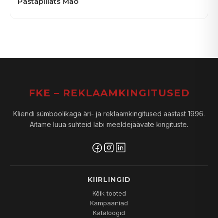
Pastapliiats Mao
FKE – REKLAAMKINGITUSED
Kliendi sümboolikaga äri- ja reklaamkingitused aastast 1996.
Aitame luua suhteid läbi meeldejäävate kingituste.
KIIRLINGID
Kõik tooted
Kampaaniad
Kataloogid