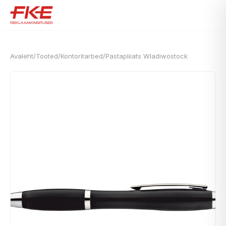
Avaleht
/
Tooted
/
Kontoritarbed
/
Pastapliiats Wladiwostock