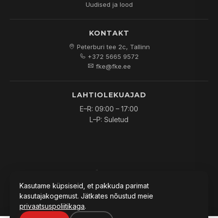
Uudised ja lood
KONTAKT
Peterburi tee 2c, Tallinn
+372 5665 9572
fke@fke.ee
LAHTIOLEKUAJAD
E–R: 09:00 – 17:00
L–P: Suletud
© 2026
FKE OÜ
. Kõik õigused kaitstud.
Kasutame küpsiseid, et pakkuda parimat
kasutajakogemust. Jätkates nõustud meie
privaatsuspoliitikaga
.