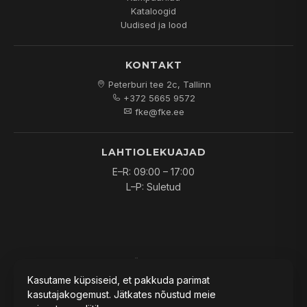
Kataloogid
Uudised ja lood
KONTAKT
Peterburi tee 2c, Tallinn
+372 5665 9572
fke@fke.ee
LAHTIOLEKUAJAD
E–R: 09:00 – 17:00
L–P: Suletud
© 2026
FKE OÜ
. Kõik õigused kaitstud.
Kasutame küpsiseid, et pakkuda parimat
kasutajakogemust. Jätkates nõustud meie