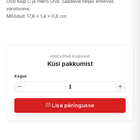
USB tüüp C ja mikro USB. Saadaval neljas erinevas
värvitoonis.
Mõõdud: 17,8 x 1,4 x 0,6 cm
Hind sõltub kogusest
Küsi pakkumist
Kogus
Lisa päringusse