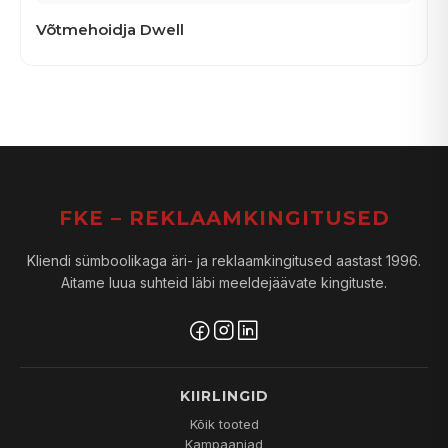
Võtmehoidja Dwell
FKE – REKLAAMKINGITUSED
Kliendi sümboolikaga äri- ja reklaamkingitused aastast 1996.
Aitame luua suhteid läbi meeldejäävate kingituste.
KIIRLINGID
Kõik tooted
Kampaaniad