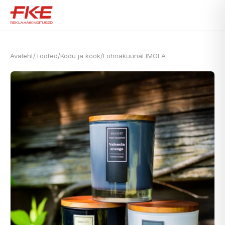
Avaleht
/
Tooted
/
Kodu ja köök
/
Lõhnaküünal IMOLA