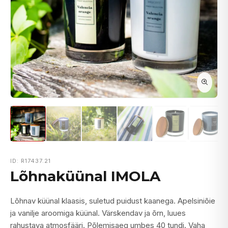
ID: R17437.21
Lõhnaküünal IMOLA
Lõhnav küünal klaasis, suletud puidust kaanega. Apelsiniõie
ja vanilje aroomiga küünal. Värskendav ja õrn, luues
rahustava atmosfääri. Põlemisaeg umbes 40 tundi. Vaha