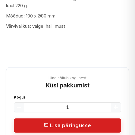
kaal 220 g.
Mõõdud: 100 x Ø80 mm
Värvivalikus: valge, hall, must
Hind sõltub kogusest
Küsi pakkumist
Kogus
Lisa päringusse