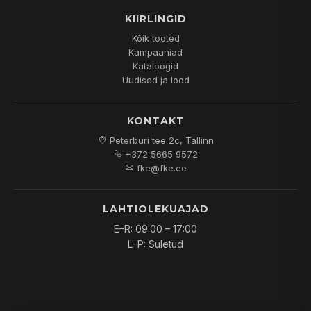
KIIRLINGID
Kõik tooted
Kampaaniad
Kataloogid
Uudised ja lood
KONTAKT
Peterburi tee 2c, Tallinn
+372 5665 9572
fke@fke.ee
LAHTIOLEKUAJAD
E–R: 09:00 – 17:00
L–P: Suletud