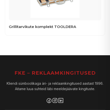
Grillitarvikute komplekt TOOLDERA
FKE – REKLAAMKINGITUSED
Kliendi sümboolikaga äri- ja reklaamkingitused aastast 1996.
Aitame luua suhteid läbi meeldejäävate kingituste.