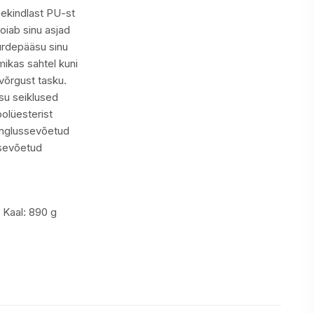
eekindlast PU-st
oiab sinu asjad
uurdepääsu sinu
mikas sahtel kuni
 võrgust tasku.
su seiklused
olüesterist
inglussevõetud
ssevõetud
aal: 890 g