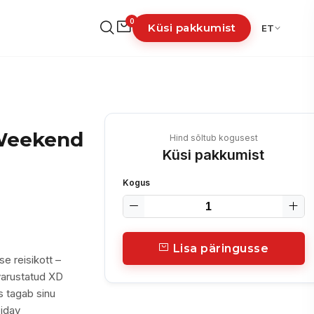
0
Küsi pakkumist
ET
 Weekend
Hind sõltub kogusest
Küsi pakkumist
Kogus
Lisa päringusse
e reisikott –
 varustatud XD
s tagab sinu
pidav