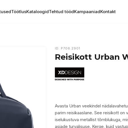
tused
Töötlus
Kataloogid
Tehtud tööd
Kampaaniad
Kontakt
ID: P706.2901
Reisikott Urban
Avasta Urban veekindel nädalavahetus
parim reisikaaslane. See reisikott on
iselukustuva metallist tõmblukuga, mi
asjade turvalisuse. Kerge, kuid vastu