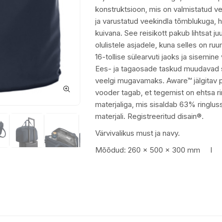
konstruktsioon, mis on valmistatud v
ja varustatud veekindla tõmblukuga, h
kuivana. See reisikott pakub lihtsat j
olulistele asjadele, kuna selles on ruu
16-tollise sülearvuti jaoks ja sisemine
Ees- ja tagaosade taskud muudavad 
veelgi mugavamaks. Aware™ jälgitav p
vooder tagab, et tegemist on ehtsa r
materjaliga, mis sisaldab 63% ringlu
materjali. Registreeritud disain®.
Värvivalikus must ja navy.
Mõõdud: 260 x 500 x 300 mm I K