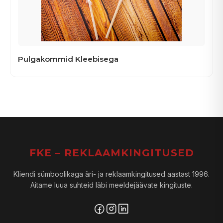
Pulgakommid Kleebisega
FKE – REKLAAMKINGITUSED
Kliendi sümboolikaga äri- ja reklaamkingitused aastast 1996.
Aitame luua suhteid läbi meeldejäävate kingituste.