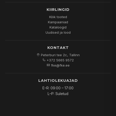
KIIRLINGID
Kõik tooted
Kampaaniad
Kataloogid
Uudised ja lood
KONTAKT
Peterburi tee 2c, Tallinn
+372 5665 9572
fke@fke.ee
LAHTIOLEKUAJAD
E–R: 09:00 – 17:00
L–P: Suletud