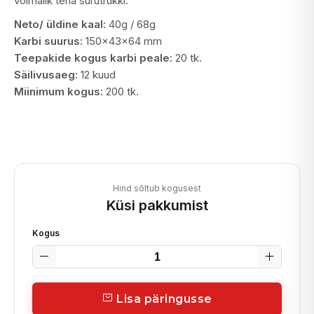
võimalik teha surutrükki.
Neto/ üldine kaal:
40g / 68g
Karbi suurus:
150x43x64 mm
Teepakide kogus karbi peale:
20 tk.
Säilivusaeg:
12 kuud
Miinimum kogus:
200 tk.
Hind sõltub kogusest
Küsi pakkumist
Kogus
Lisa päringusse