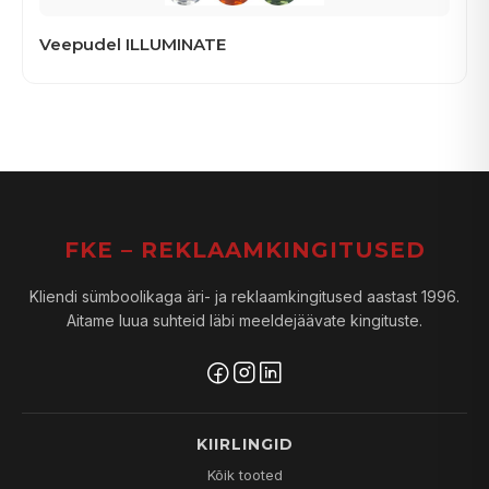
Veepudel ILLUMINATE
FKE – REKLAAMKINGITUSED
Kliendi sümboolikaga äri- ja reklaamkingitused aastast 1996.
Aitame luua suhteid läbi meeldejäävate kingituste.
KIIRLINGID
Kõik tooted