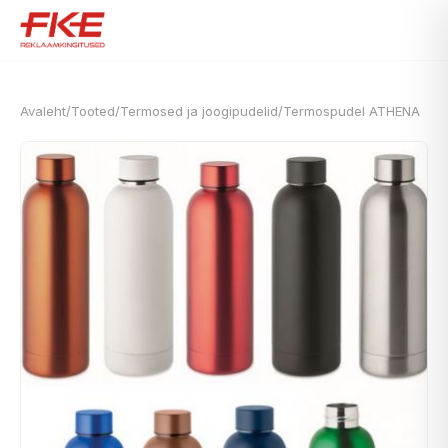
Avaleht
/
Tooted
/
Termosed ja joogipudelid
/
Termospudel ATHENA