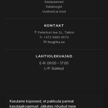
Kampaaniad
Kataloogid
Uudised ja lood
KONTAKT
Peterburi tee 2c, Tallinn
+372 5665 9572
fke@fke.ee
LAHTIOLEKUAJAD
E–R: 09:00 – 17:00
L–P: Suletud
© 2026
FKE OÜ
. Kõik õigused kaitstud.
Kasutame küpsiseid, et pakkuda parimat
kasutajakogemust. Jätkates nõustud meie