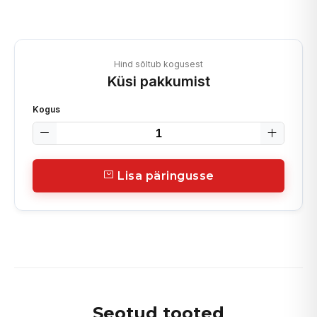
Hind sõltub kogusest
Küsi pakkumist
Kogus
Lisa päringusse
Seotud tooted