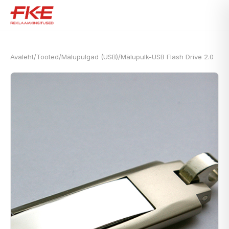
Avaleht
/
Tooted
/
Mälupulgad (USB)
/
Mälupulk-USB Flash Drive 2.0