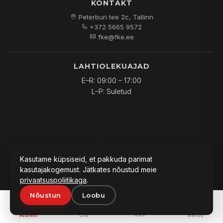
KONTAKT
Peterburi tee 2c, Tallinn
+372 5665 9572
fke@fke.ee
LAHTIOLEKUAJAD
E–R: 09:00 – 17:00
L–P: Suletud
© 2026
FKE OÜ
. Kõik õigused kaitstud.
Kasutame küpsiseid, et pakkuda parimat
kasutajakogemust. Jätkates nõustud meie
privaatsuspoliitikaga
.
Nõustun
Loobu
PAKKUMINE:
0
Lisa päringusse
Küsi hinda
Korv
Avaleht
Otsi
Menüü