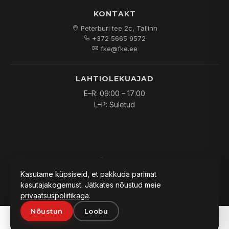
KONTAKT
Peterburi tee 2c, Tallinn
+372 5665 9572
fke@fke.ee
LAHTIOLEKUAJAD
E–R: 09:00 – 17:00
L–P: Suletud
© 2026
FKE OÜ
. Kõik õigused kaitstud.
Kasutame küpsiseid, et pakkuda parimat
kasutajakogemust. Jätkates nõustud meie
privaatsuspoliitikaga
.
Nõustun
Loobu
PAKKUMINE:
0
Lisa päringusse