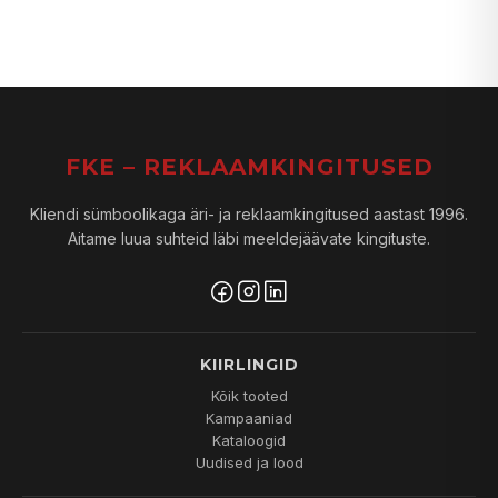
FKE – REKLAAMKINGITUSED
Kliendi sümboolikaga äri- ja reklaamkingitused aastast 1996.
Aitame luua suhteid läbi meeldejäävate kingituste.
KIIRLINGID
Kõik tooted
Kampaaniad
Kataloogid
Uudised ja lood