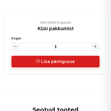
Hind sõltub kogusest
Küsi pakkumist
Kogus
Lisa päringusse
Seotud tooted