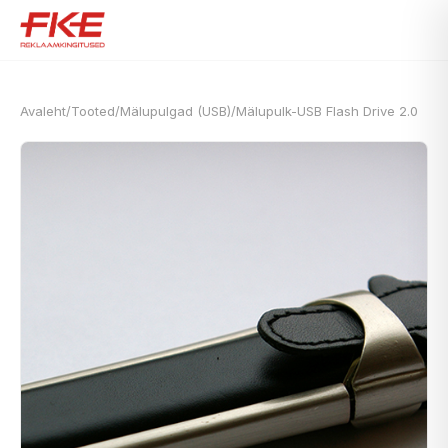
Avaleht
/
Tooted
/
Mälupulgad (USB)
/
Mälupulk-USB Flash Drive 2.0