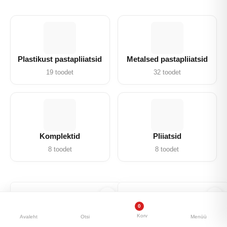
Plastikust
Metalsed
pastapliiatsid
pastapliiatsid
19 toodet
32 toodet
Komplektid
Pliiatsid
8 toodet
8 toodet
0
Korv
Avaleht
Otsi
Menüü