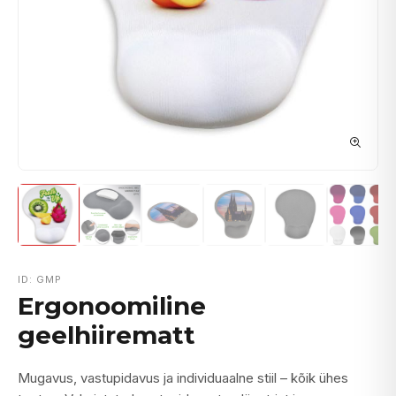
ID: GMP
Ergonoomiline
geelhiirematt
Mugavus, vastupidavus ja individuaalne stiil – kõik ühes