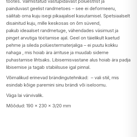
tootes.
Valmistatud vastupidavast
polüestrist
ja
painduvast
geelist
randmetoes –
see ei deformeeru
,
säilitab oma kuju isegi pikaajalisel kasutamisel.
Spetsiaalselt
disainitud kuju, mille keskosas on õrn süvend,
pakub
ideaalset randmetuge
, vähendades väsimust ja
pinget arvutiga töötamise ajal.
Geel on täielikult kaetud
pehme ja sileda polüestermaterjaliga –
ei puutu kokku
nahaga
, mis hoiab ära ärrituse ja muudab sideme
puhastamise lihtsaks. Libisemisvastane alus hoiab ära padja
libisemise ja tagab stabiilsuse igal pinnal.
Võimalikud erinevad brändingutehnikad:
– vali stiil, mis
esindab kõige paremini sinu brändi või iseloomu.
Väga lai värvivalik.
Mõõdud: 190 x 230 x 3/20 mm